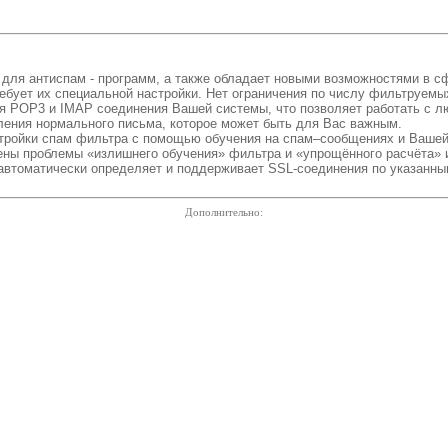
ля антиспам - программ, а также обладает новыми возможностями в сф
ебует их специальной настройки. Нет ограничения по числу фильтруемых
руя POP3 и IMAP соединения Вашей системы, что позволяет работать с 
ления нормального письма, которое может быть для Вас важным.
ройки спам фильтра с помощью обучения на спам–сообщениях и Вашей 
шены проблемы «излишнего обучения» фильтра и «упрощённого расчёта»
автоматически определяет и поддерживает SSL-соединения по указанн
Дополнительно: