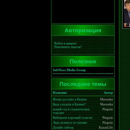
Авторизация
Войти в аккаунт
Напомнить пароль?
Полезное
SoftNews Media Group
Последние темы
Название
Автор
Жизнь русских в Казани
Marussha
Куда сходить в Казани?
Marussha
новый год в студенческом
Pinguin
городке
Выбираем хороший галоген
Pinguin
Лада калина и ее грешки
Pinguin
Дизайн сайтов,
KazanLife