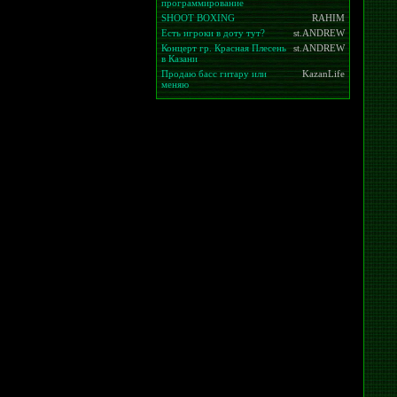
программирование
SHOOT BOXING
RAHIM
Есть игроки в доту тут?
st.ANDREW
Концерт гр. Красная Плесень
st.ANDREW
в Казани
Продаю басс гитару или
KazanLife
меняю