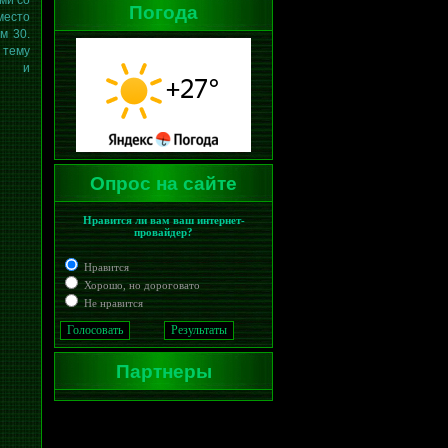
ми со
Погода
место
м 30.
 тему
й и
Опрос на сайте
Нравится ли вам ваш интернет-
провайдер?
Нравится
Хорошо, но дороговато
Не нравится
Партнеры