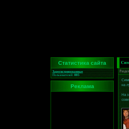
Статистика сайта
Сим
Разде
Зарегистрированные
Пользователей:
885
Симв
Реклама
на л
На з
сове