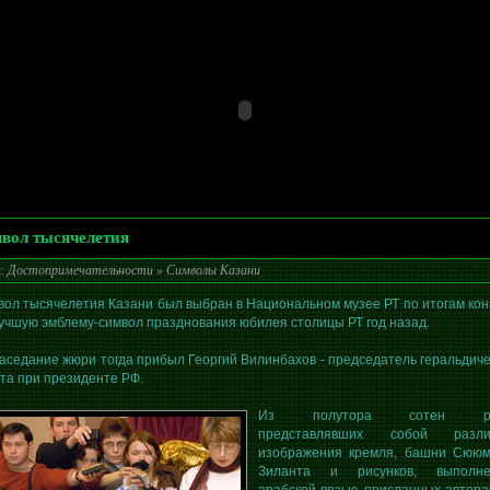
вол тысячелетия
л:
Достопримечательности
»
Символы Казани
ол тысячелетия Казани был выбран в Национальном музее РТ по итогам кон
учшую эмблему-символ празднования юбилея столицы РТ год назад.
аседание жюри тогда прибыл Георгий Вилинбахов - председатель геральдиче
та при президенте РФ.
Из полутора сотен раб
представлявших собой разли
изображения кремля, башни Сююм
Зиланта и рисунков, выполне