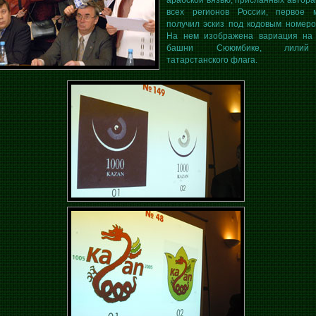
арабской вязью, присланных автора
всех регионов России, первое 
получил эскиз под кодовым номеро
На нем изображена вариация на
башни Сююмбике, лили
татарстанского флага.