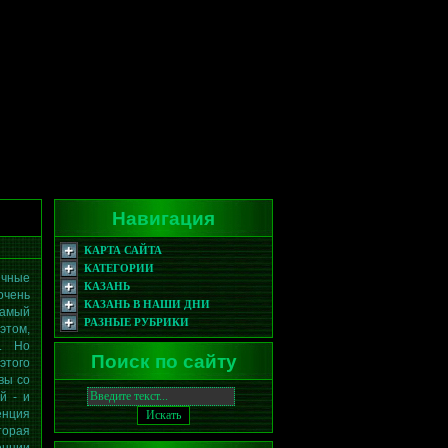
Навигация
КАРТА САЙТА
КАТЕГОРИИ
ычные
КАЗАНЬ
чень
КАЗАНЬ В НАШИ ДНИ
самый
РАЗНЫЕ РУБРИКИ
этом,
о. Но
Поиск по сайту
этого
вы со
й - и
енция
орая