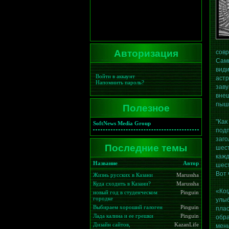
Авторизация
сов
Самы
види
Войти в аккаунт
астр
Напомнить пароль?
зав
вне
Полезное
пышн
"Ка
SoftNews Media Group
под
заго
Последние темы
шес
каж
Название
Автор
шест
Вот 
Жизнь русских в Казани
Marussha
Куда сходить в Казани?
Marussha
«Ког
новый год в студенческом
Pinguin
городке
улыб
Выбираем хороший галоген
Pinguin
плас
Лада калина и ее грешки
Pinguin
обра
Дизайн сайтов,
KazanLife
мен