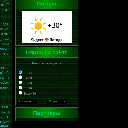
енции
Погода
ский"
ва из
 для
тбук.
ем мы
 а ум
ифтом
ровал
Опрос на сайте
и его
Каков ваш возраст?
нок и
е). В
10-14
яцу в
14-20
торых
20-28
есяти
28-40
Более 40
икает
Партнеры
дки в
ен. В
мыши-
едает