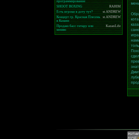
программирование
мень
SHOOT BOXING
RAHIM
Есть игроки в доту тут?
st.ANDREW
Обра
Концерт гр. Красная Плесень
st.ANDREW
кот
в Казани
каз
Продаю басс гитару или
KazanLife
меняю
санк
игра
нами
тол
Похо
сде
пре
знат
Дми
лубк
прод