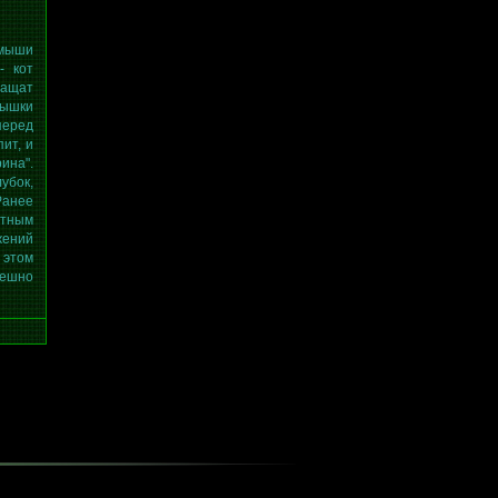
 мыши
- кот
тащат
мышки
перед
пит, и
ина".
убок,
Ранее
стным
жений
 этом
пешно