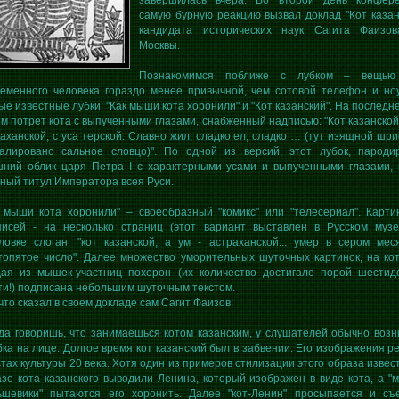
завершилась вчера. Во второй день конфер
самую бурную реакцию вызвал доклад "Кот казан
кандидата исторических наук Сагита Фаизо
Москвы.
Познакомимся поближе с лубком – вещью
ременного человека гораздо менее привычной, чем сотовой телефон и ноу
е известные лубки: "Как мыши кота хоронили" и "Кот казанский". На последн
м потрет кота с выпученными глазами, снабженный надписью: "Кот казанской,
аханской, с уса терской. Славно жил, сладко ел, сладко … (тут изящной шр
уалировано сальное словцо)". По одной из версий, этот лубок, пароди
шний облик царя Петра I с характерными усами и выпученными глазами, 
ый титул Императора всея Руси.
к мыши кота хоронили" – своеобразный "комикс" или "телесериал". Карти
писей - на несколько страниц (этот вариант выставлен в Русском музе
ловке слоган: "кот казанской, а ум - астраханской... умер в сером мес
топятое число". Далее множество уморительных шуточных картинок, на ко
дая из мышек-участниц похорон (их количество достигало порой шестид
и!) подписана небольшим шуточным текстом.
что сказал в своем докладе сам Сагит Фаизов:
да говоришь, что занимаешься котом казанским, у слушателей обычно возн
ка на лице. Долгое время кот казанский был в забвении. Его изображения ре
тах культуры 20 века. Хотя один из примеров стилизации этого образа извест
зе кота казанского выводили Ленина, который изображен в виде кота, а "
ьшевики" пытаются его хоронить. Далее "кот-Ленин" просыпается и съ