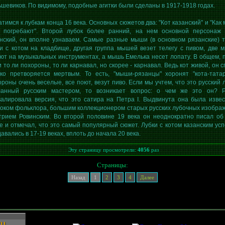
шевиков. По видимому, подобные агитки были сделаны в 1917-1918 годах.
тимся к лубкам конца 16 века. Основных сюжетов два: "Кот казанский" и "Как
а погребают". Второй лубок более ранний, на нем основной персонаж 
анский, он вполне узнаваем. Самые разные мыши (в основном рязанские) 
и с котом на кладбище, другая группа мышей везет телегу с пивом, две 
ют на музыкальных инструментах, а мышь Емелька несет лопату. В общем, 
 то ли похороны, то ли карнавал, но скорее - карнавал. Ведь кот живой, он с
ько претворяется мертвым. То есть, "мыши-рязанцы" хоронят "кота-татар
роны очень веселые, все поют, везут пиво. Если мы учтем, что это русский л
ланный русским мастером, то возникает вопрос: о чем же это он? 
валировала версия, что это сатира на Петра I. Выдвинута она была изве
оком фольклора, большим коллекционером старых русских лубочных изобра
трием Ровинским. Во второй половине 19 века он неоднократно писал об
е и отмечал, что это самый популярный сюжет. Лубки с котом казанским ус
авались в 17-19 веках, вплоть до начала 20 века.
Эту страницу просмотрели:
4056
раз
Страницы:
Назад
1
2
3
4
Далее