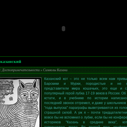
 казанский
л:
Достопримечательности
»
Символы Казани
Казанский кот – это не только всем нам прив
Барскики и Мурки, породистые и не о
представители мира кошачьих, это еще и 
популярный герой лубка 17-19 веков в России. Об 
кстати, и в учебнике по истории написан
последний звонок отгремел, и даже у школьников 
"года выпуска" параграфы выветриваются из голо
страшной силой. А уж я – почти тридцатилетни
вовсе бы не вспомнил о лубке, если бы не конфер
историков "Казань в средние века", кот