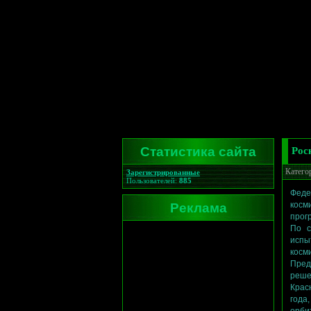
Статистика сайта
Рос
Катего
Зарегистрированные
Пользователей:
885
Феде
Реклама
косм
прог
По с
испы
косм
Пред
реше
Крас
года