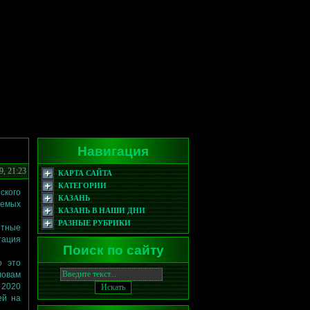
Навигация
9, 21:23
КАРТА САЙТА
КАТЕГОРИИ
ского
КАЗАНЬ
уемых
КАЗАНЬ В НАШИ ДНИ
РАЗНЫЕ РУБРИКИ
етные
тация
Поиск по сайту
о это
ловам
 2020
ей на