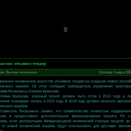
космос объявил тендер
рия:
Высокие технологии
Пятница, 6 марта 200
ральное космическое агентство объявило тендер на создание нового россий
ического корабля. Об этом сообщает руководитель управления пилотир
рамм Роскосмоса Алексея Краснова.
ловам Краснова, эскизный проект должен быть готов в 2010 году, а л
тания планируют начать в 2015 году. В 2018 году должна начаться эксплуа
ического корабля.
ставитель Роскосмоса заявил, что правительство полностью поддержал
ние и предоставило дополнительное финансирование проекту. По с
нова, если эксплуатацию Международной космической станции продлят до
, то новый космический корабль будут использовать для доставки экипаж