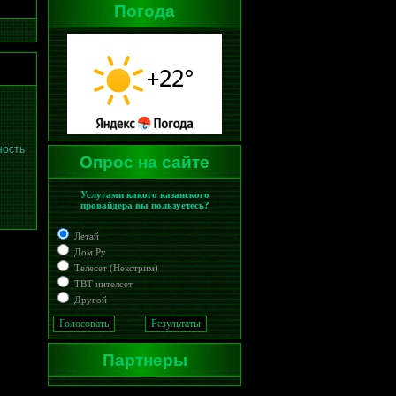
Погода
ность
Опрос на сайте
Услугами какого казанcкого
провайдера вы пользуетесь?
Летай
Дом.Ру
Телесет (Некстрим)
ТВТ интелсет
Другой
Партнеры