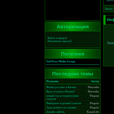
орбит
Автор:
Инф
Авторизация
Войти в аккаунт
Напомнить пароль?
Уваж
Полезное
SoftNews Media Group
Последние темы
Название
Автор
Жизнь русских в Казани
Marussha
Куда сходить в Казани?
Marussha
новый год в студенческом
Pinguin
городке
Выбираем хороший галоген
Pinguin
Лада калина и ее грешки
Pinguin
Дизайн сайтов,
KazanLife