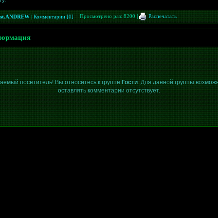
у.
Просмотрено раз: 8200
|
Распечатать
st.ANDREW
|
Комментарии [0]
ормация
аемый посетитель! Вы относитесь к группе
Гости
. Для данной группы возмож
оставлять комментарии отсутствует.