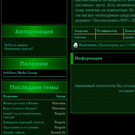
рассматривать 3D-модели со всех
составные части. Есть возможно
этом, наличие на компьютере 3D
так как все необходимые средств
документ. Просматривать PDF с 
Авторизация
Загрузка
Русификатор
Допол
Скачать
update
Распечатать
|
Просмотрено раз: 1126
Войти в аккаунт
Напомнить пароль?
Информация
Полезное
SoftNews Media Group
Последние темы
Уважаемый посетитель! Вы относи
оставлят
Название
Автор
Жизнь русских в Казани
Marussha
Куда сходить в Казани?
Marussha
новый год в студенческом
Pinguin
городке
Выбираем хороший галоген
Pinguin
Лада калина и ее грешки
Pinguin
Дизайн сайтов,
KazanLife