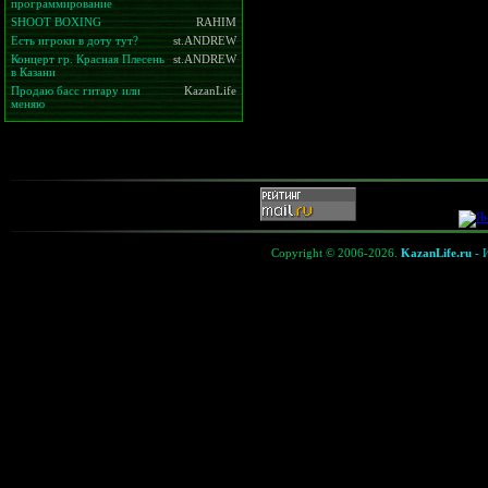
программирование
SHOOT BOXING
RAHIM
Есть игроки в доту тут?
st.ANDREW
Концерт гр. Красная Плесень
st.ANDREW
в Казани
Продаю басс гитару или
KazanLife
меняю
Copyright © 2006-2026.
KazanLife.ru
- 