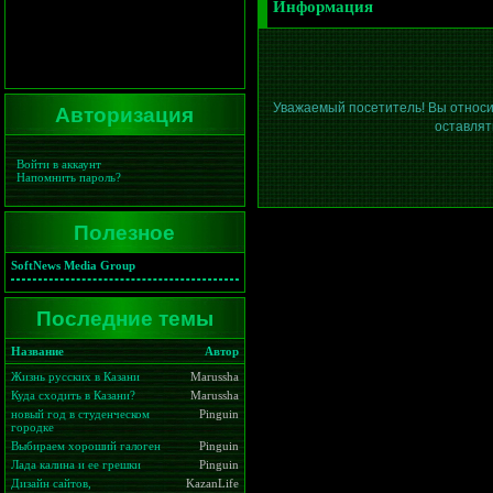
Информация
Авторизация
Уважаемый посетитель! Вы относи
оставлят
Войти в аккаунт
Напомнить пароль?
Полезное
SoftNews Media Group
Последние темы
Название
Автор
Жизнь русских в Казани
Marussha
Куда сходить в Казани?
Marussha
новый год в студенческом
Pinguin
городке
Выбираем хороший галоген
Pinguin
Лада калина и ее грешки
Pinguin
Дизайн сайтов,
KazanLife