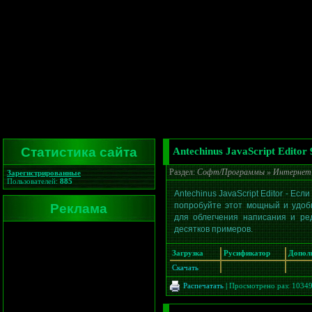
Статистика сайта
Antechinus JavaScript Editor 9
Раздел:
Софт/Программы
»
Интернет
Зарегистрированные
Пользователей:
885
Antechinus JavaScript Editor - Есл
Реклама
попробуйте этот мощный и удоб
для облегчения написания и ред
десятков примеров.
Загрузка
Русификатор
Допол
Скачать
Распечатать
|
Просмотрено раз: 1034