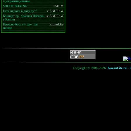
программирование
SHOOT BOXING
RAHIM
Есть игроки в доту тут?
st.ANDREW
Концерт гр. Красная Плесень
st.ANDREW
в Казани
Продаю басс гитару или
KazanLife
меняю
Copyright © 2006-2026.
KazanLife.ru
- 