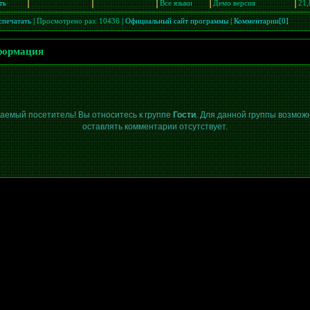
ть
Все языки
Демо версия
21
спечатать
|
Просмотрено раз: 10436
|
Официальный сайт программы
|
Комментарии[0]
ормация
аемый посетитель! Вы относитесь к группе
Гости
. Для данной группы возмож
оставлять комментарии отсутствует.