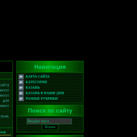
Навигация
КАРТА САЙТА
КАТЕГОРИИ
сайта
КАЗАНЬ
могут
КАЗАНЬ В НАШИ ДНИ
могут
РАЗНЫЕ РУБРИКИ
й для
имеет
Поиск по сайту
трым,
змер