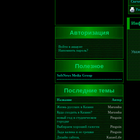
Скача
Ра
Инф
Авторизация
Войти в аккаунт
Напомнить пароль?
Уваж
Полезное
SoftNews Media Group
Последние темы
Название
Автор
Жизнь русских в Казани
Marussha
Куда сходить в Казани?
Marussha
новый год в студенческом
Pinguin
городке
Выбираем хороший галоген
Pinguin
Лада калина и ее грешки
Pinguin
Дизайн сайтов,
KazanLife