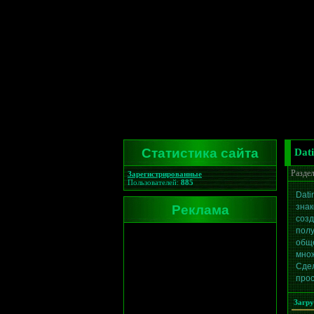
Статистика сайта
Dat
Разде
Зарегистрированные
Пользователей:
885
Dati
Реклама
знак
созд
пол
обще
множ
Сде
прос
Загру