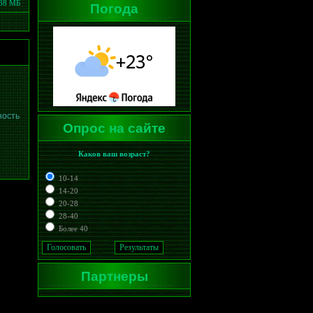
,88 МБ
Погода
ность
Опрос на сайте
Каков ваш возраст?
10-14
14-20
20-28
28-40
Более 40
Партнеры