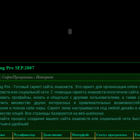
ing Pro SEP.2007
л:
Софт/Программы
»
Интернет
ng Pro - Готовый скрипт сайта знакомств. Это скрипт для организации online 
омств или социальной сети. С помощью скрипта знакомств посетители сайта 
авать профайлы, искать и общаться с другими пользователями, а также с
учить множество других интересных и привлекательных возможносте
ния и поиска себе пары. Скрипт легко настраивается под любой дизайн и 
ество опций. Все страницы базируются на веб-шаблонах.
лайте процесс создания вашего сайта знакомств или социальной сети быс
тым и удобным!
зка
Русификатор
Дополнение
Интерфейс
Статус программы
Ра