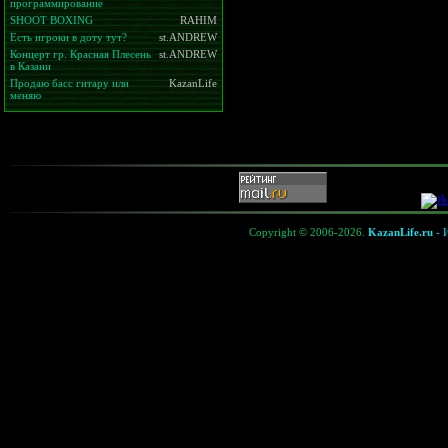
программирование
SHOOT BOXING
RAHIM
Есть игроки в доту тут?
st.ANDREW
Концерт гр. Красная Плесень
st.ANDREW
в Казани
Продаю басс гитару или
KazanLife
меняю
Copyright © 2006-2026.
KazanLife.ru
- 