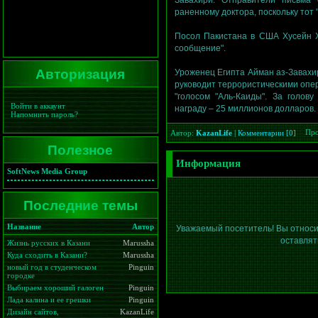
Завахири. Отправители письма 
раненному доктора, поскольку тот 
Посол Пакистана в США Хусейн Ха
сообщение".
Авторизация
Уроженец Египта Айман аз-Завахи
руководит террористическими опе
"голосом "Аль-Каиды". За голов
Войти в аккаунт
награду – 25 миллионов долларов.
Напомнить пароль?
Про
Автор:
KazanLife
|
Комментарии [0]
Полезное
Информация
SoftNews Media Group
Последние темы
Название
Автор
Уважаемый посетитель! Вы относи
оставлят
Жизнь русских в Казани
Marussha
Куда сходить в Казани?
Marussha
новый год в студенческом
Pinguin
городке
Выбираем хороший галоген
Pinguin
Лада калина и ее грешки
Pinguin
Дизайн сайтов,
KazanLife