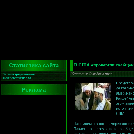
Статистика сайта
В США опровергли сообщени
Категория:
О людях в мире
Зарегистрированные
Пользователей:
885
Представи
Реклама
деятель
американс
Каиде" Ай
этом амер
источники
США.
Напомним, ранее в американских
Пакистана перехватили сообщен